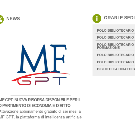
ORARI E SEDI
NEWS
POLO BIBLIOTECARIO
POLO BIBLIOTECARIO
POLO BIBLIOTECARIO 
FORMAZIONE
POLO BIBLIOTECARIO 
POLO BIBLIOTECARIO 
BIBLIOTECA DIDATTIC
SERVIZI INTERBIBLIOTECARI
SOSPENSIONE ESTIVA
Sospensione servizi e varia
apertura periodo estivo 202
MF GPT: NUOVA RISORSA DISPONIBILE PER IL
DIPARTIMENTO DI ECONOMIA E DIRITTO
Attivazione abbonamento gratuito di sei mesi a
MF GPT, la piattaforma di intelligenza artificiale
...