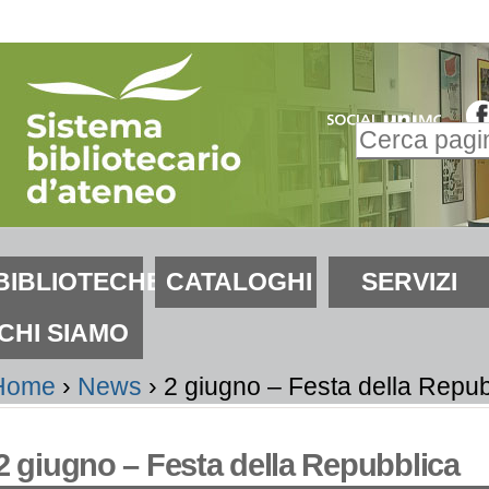
alta
i
ontenuti.
Inserire il t
alta
Ricerca
lla
avanzata…
avigazione
ezioni
BIBLIOTECHE
CATALOGHI
SERVIZI
CHI SIAMO
Home
›
News
›
2 giugno – Festa della Repub
2 giugno – Festa della Repubblica