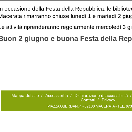
In occasione della Festa della Repubblica, le bibliotec
Macerata rimarranno chiuse lunedì 1 e martedì 2 gi
Le attività riprenderanno regolarmente mercoledì 3 g
Buon 2 giugno e buona Festa della Rep
Mappa del sito
/
Accessibilità
/
Dichiarazione di accessibilità
/
Contatti
/
Privacy
PIAZZA OBERDAN, 4 - 62100 MACERATA - TEL.
073