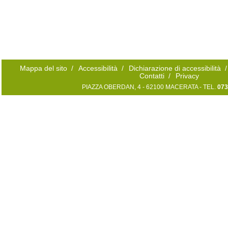
Mappa del sito
/
Accessibilità
/
Dichiarazione di accessibilità
/
Contatti
/
Privacy
PIAZZA OBERDAN, 4 - 62100 MACERATA - TEL.
073