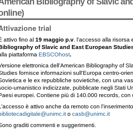
American Bibliography of Slavic a
online)
Attivazione trial
È attivo fino al
19 maggio p.v
. l’accesso alla risorsa 
Bibliography of Slavic and East European Studies
alla piattaforma
EBSCOhost
.
Versione elettronica dell’American Bibliography of S
Studies fornisce informazioni sull'Europa centro-orie
Sovietica e le ex repubbliche sovietiche, con una vast
socio-umanistico indicizzate, pubblicate negli Stati U
Paesi europei. Contiene più di 140.000 records, con
L’accesso è attivo
anche da remoto
con l’inserimento
bibliotecadigitale@unimc.it
o
casb@unimc.it
Sono graditi commenti e suggerimenti.