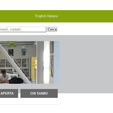
English
Italiano
 ricerca
 APERTA
CHI SIAMO