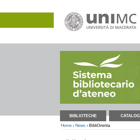
Salta
ai
contenuti.
|
Salta
alla
navigazione
Sezioni
BIBLIOTECHE
CATALOG
Home
›
News
›
BibliOrienta