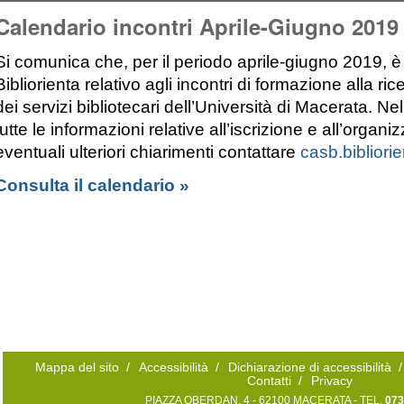
Calendario incontri Aprile-Giugno 2019
Si comunica che, per il periodo aprile-giugno 2019, è 
Bibliorienta relativo agli incontri di formazione alla ric
dei servizi bibliotecari dell’Università di Macerata. N
tutte le informazioni relative all’iscrizione e all’organi
eventuali ulteriori chiarimenti contattare
casb.bibliori
Consulta il calendario »
Mappa del sito
/
Accessibilità
/
Dichiarazione di accessibilità
/
Contatti
/
Privacy
PIAZZA OBERDAN, 4 - 62100 MACERATA - TEL.
073