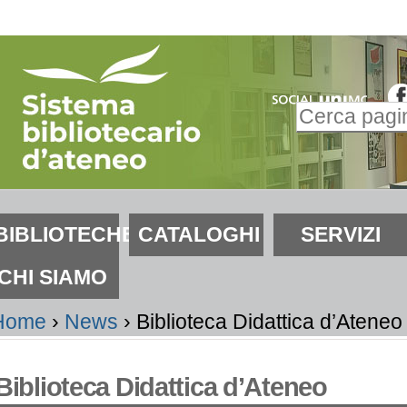
alta
i
ontenuti.
Inserire il t
alta
Ricerca
lla
avanzata…
avigazione
ezioni
BIBLIOTECHE
CATALOGHI
SERVIZI
CHI SIAMO
Home
›
News
›
Biblioteca Didattica d’Ateneo
Biblioteca Didattica d’Ateneo