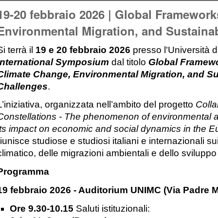
19-20 febbraio 2026 | Global Framework
Environmental Migration, and Sustain
Si terrà il
19 e 20 febbraio 2026
presso l'Università d
International Symposium
dal titolo
Global Framewo
Climate Change, Environmental Migration, and S
Challenges
.
L’iniziativa, organizzata nell’ambito del progetto
Colla
Constellations - The phenomenon of environmental a
its impact on economic and social dynamics in the E
riunisce studiose e studiosi italiani e internazionali 
climatico, delle migrazioni ambientali e dello sviluppo
Programma
19 febbraio 2026 - Auditorium UNIMC (Via Padre Ma
Ore 9.30-10.15
Saluti istituzionali: