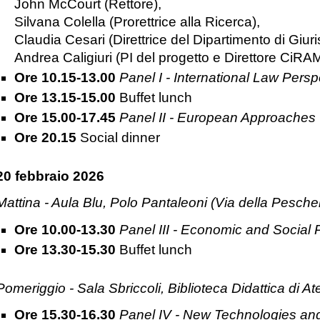
John McCourt (Rettore),
Silvana Colella (Prorettrice alla Ricerca),
Claudia Cesari (Direttrice del Dipartimento di Giur
Andrea Caligiuri (PI del progetto e Direttore CiRAM
Ore 10.15-13.00
Panel I - International Law Persp
Ore 13.15-15.00
Buffet lunch
Ore 15.00-17.45
Panel II - European Approaches
Ore 20.15
Social dinner
20 febbraio 2026
Mattina - Aula Blu, Polo Pantaleoni (Via della Pesche
Ore 10.00-13.30
Panel III - Economic and Social P
Ore 13.30-15.30
Buffet lunch
Pomeriggio - Sala Sbriccoli, Biblioteca Didattica di 
Ore 15.30-16.30
Panel IV - New Technologies and