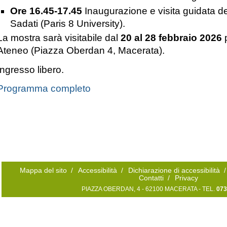
Ore 16.45-17.45
Inaugurazione e visita guidata de
Sadati (Paris 8 University).
La mostra sarà visitabile dal
20 al 28 febbraio 2026
p
Ateneo (Piazza Oberdan 4, Macerata).
Ingresso libero.
Programma completo
Mappa del sito
/
Accessibilità
/
Dichiarazione di accessibilità
/
Contatti
/
Privacy
PIAZZA OBERDAN, 4 - 62100 MACERATA - TEL.
073