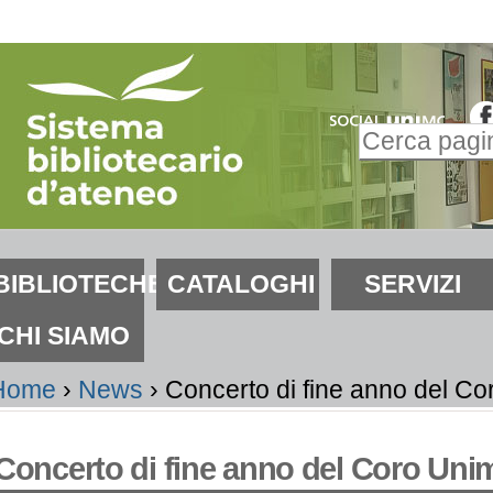
alta
i
ontenuti.
Inserire il t
alta
Ricerca
lla
avanzata…
avigazione
ezioni
BIBLIOTECHE
CATALOGHI
SERVIZI
CHI SIAMO
Home
›
News
›
Concerto di fine anno del C
Concerto di fine anno del Coro Uni