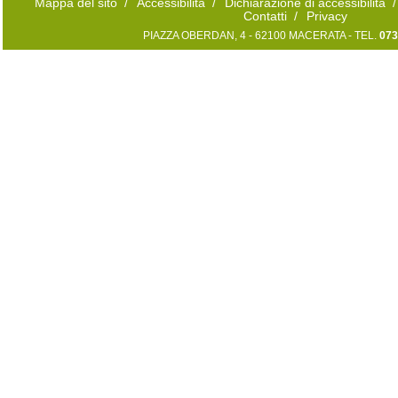
Mappa del sito
/
Accessibilità
/
Dichiarazione di accessibilità
/
Contatti
/
Privacy
PIAZZA OBERDAN, 4 - 62100 MACERATA - TEL.
073