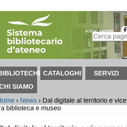
alta
i
ontenuti.
Inserire il t
alta
Ricerca
lla
avanzata…
avigazione
ezioni
BIBLIOTECHE
CATALOGHI
SERVIZI
CHI SIAMO
Home
›
News
›
Dal digitale al territorio e vi
ra biblioteca e museo