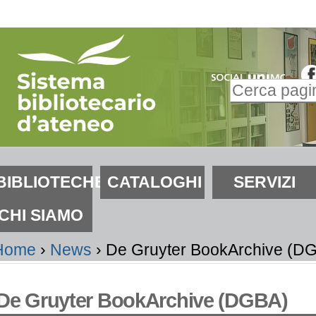
alta
i
ontenuti.
Inserire il t
alta
Ricerca
lla
avanzata…
avigazione
ezioni
BIBLIOTECHE
CATALOGHI
SERVIZI
CHI SIAMO
Home
›
News
›
De Gruyter BookArchive (D
De Gruyter BookArchive (DGBA)