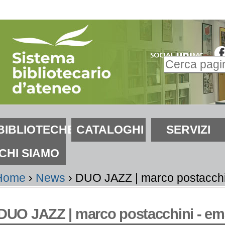
alta
i
ontenuti.
Inserire il t
alta
Ricerca
lla
avanzata…
avigazione
ezioni
BIBLIOTECHE
CATALOGHI
SERVIZI
CHI SIAMO
Home
›
News
›
DUO JAZZ | marco postacchi
DUO JAZZ | marco postacchini - em