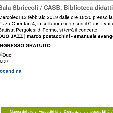
Sala Sbriccoli / CASB, Biblioteca didatt
Mercoledì 13 febbraio 2019 dalle ore 18:30 presso la
P.zza Oberdan 4, in collaborazione con il Conservato
Battista Pergolesi di Fermo, si terrà il concerto
DUO JAZZ | marco postacchini - emanuele evange
INGRESSO GRATUITO
locandina
Mappa del sito
/
Accessibilità
/
Dichiarazione di accessibilità
/