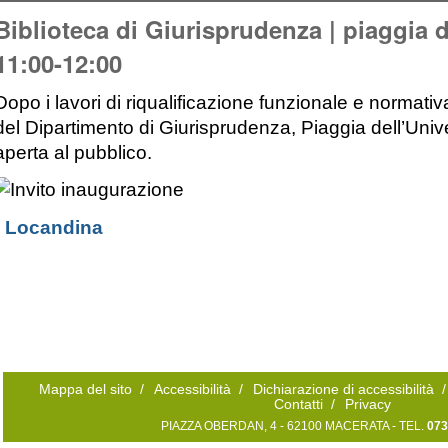
Biblioteca di Giurisprudenza | piaggia de
11:00-12:00
Dopo i lavori di riqualificazione funzionale e normativ
del Dipartimento di Giurisprudenza, Piaggia dell’Univ
aperta al pubblico.
·
Locandina
Mappa del sito
/
Accessibilità
/
Dichiarazione di accessibilità
/
Contatti
/
Privacy
PIAZZA OBERDAN, 4 - 62100 MACERATA - TEL.
073