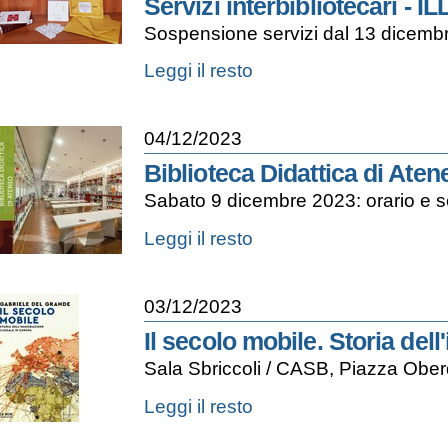
Servizi interbibliotecari - I
Sospensione servizi dal 13 dicemb
Servizi
Leggi il resto
interbibliotecari
-
ILL/DD
04/12/2023
-
Biblioteca Didattica di Aten
Sabato 9 dicembre 2023: orario e se
Biblioteca
Leggi il resto
Didattica
di
Ateneo
03/12/2023
-
Il secolo mobile. Storia del
Sala Sbriccoli / CASB, Piazza Ober
Il
Leggi il resto
secolo
mobile.