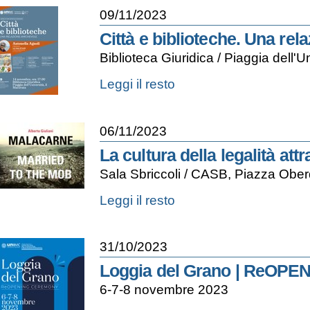
penale
09/11/2023
e
nel
Città e biblioteche. Una re
cinema.
Biblioteca Giuridica / Piaggia dell
In
dialogo
Città
Leggi il resto
con
e
Ridley
biblioteche.
Scott
Una
|
06/11/2023
relazione
I
amichevole
DUELLANTI
La cultura della legalità att
-
(1977)
Sala Sbriccoli / CASB, Piazza Obe
-
La
Leggi il resto
cultura
della
legalità
31/10/2023
attraverso
la
Loggia del Grano | ReO
fotografia
6-7-8 novembre 2023
-