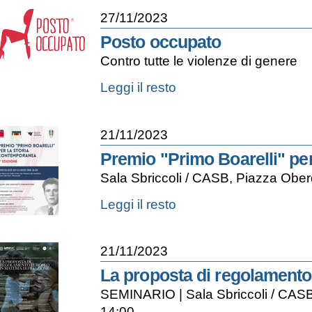
Storia
27/11/2023
dell'immigrazione
illegale
Posto occupato
in
Contro tutte le violenze di genere
Europa
-
Posto
Leggi il resto
occupato
-
21/11/2023
Premio "Primo Boarelli" per
Sala Sbriccoli / CASB, Piazza Ober
Premio
Leggi il resto
"Primo
Boarelli"
per
21/11/2023
la
storia
La proposta di regolamento 
contemporanea
SEMINARIO | Sala Sbriccoli / CASB
|
5a
14:00