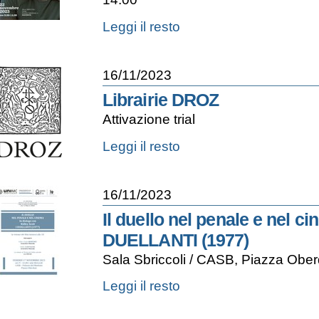
edizione
-
La
Leggi il resto
proposta
di
regolamento
16/11/2023
europeo
in
Librairie DROZ
materia
Attivazione trial
di
filiazione
Librairie
Leggi il resto
-
DROZ
-
16/11/2023
Il duello nel penale e nel ci
DUELLANTI (1977)
Sala Sbriccoli / CASB, Piazza Obe
Il
Leggi il resto
duello
nel