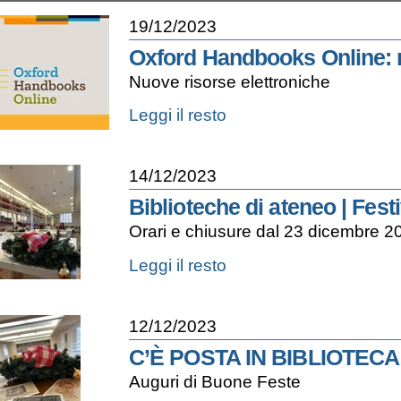
19/12/2023
Oxford Handbooks Online: n
Nuove risorse elettroniche
Oxford
Leggi il resto
Handbooks
Online:
nuove
14/12/2023
collezioni
-
Biblioteche di ateneo | Festi
Orari e chiusure dal 23 dicembre 2
Biblioteche
Leggi il resto
di
ateneo
|
12/12/2023
Festività
natalizie
C’È POSTA IN BIBLIOTECA
-
Auguri di Buone Feste