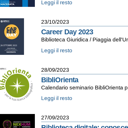
Loggia
Leggi il resto
del
Grano
|
23/10/2023
ReOPENING
CEREMONY
Career Day 2023
-
Biblioteca Giuridica / Piaggia dell'
Career
Leggi il resto
Day
2023
-
28/09/2023
BibliOrienta
Calendario seminario BibliOrienta
BibliOrienta
Leggi il resto
-
27/09/2023
Biblioteca digitale: conosce