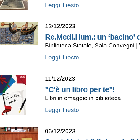
C’È
Leggi il resto
POSTA
IN
BIBLIOTECA!
12/12/2023
-
Re.Medi.Hum.: un ‘bacino’ di
Biblioteca Statale, Sala Convegni |
Re.Medi.Hum.:
Leggi il resto
un
‘bacino’
digitale
11/12/2023
per
la
"C'è un libro per te"!
ricerca
Libri in omaggio in biblioteca
-
"C'è
Leggi il resto
un
libro
per
06/12/2023
te"!
-