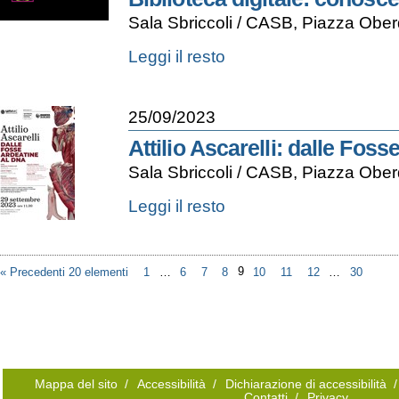
Sala Sbriccoli / CASB, Piazza Ober
Biblioteca
Leggi il resto
digitale:
conoscere,
condividere,
25/09/2023
tutelare
-
Attilio Ascarelli: dalle Fos
Sala Sbriccoli / CASB, Piazza Obe
Attilio
Leggi il resto
Ascarelli:
dalle
Fosse
Ardeatine
« Precedenti 20 elementi
1
…
6
7
8
9
10
11
12
…
30
al
DNA
-
Mappa del sito
/
Accessibilità
/
Dichiarazione di accessibilità
/
Contatti
/
Privacy