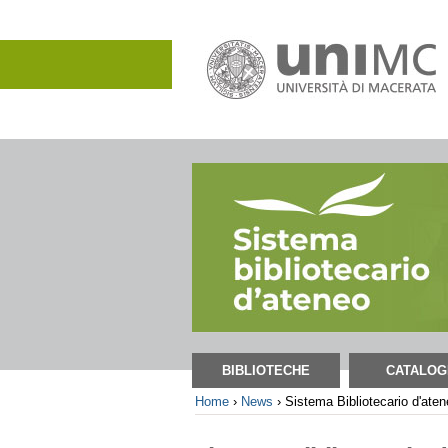
Salta
ai
contenuti.
|
Salta
alla
navigazione
Sezioni
BIBLIOTECHE
CATALOG
Home
›
News
›
Sistema Bibliotecario d'ate