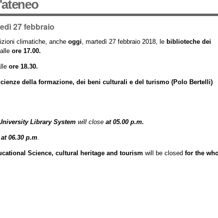
d'ateneo
edì 27 febbraio
dizioni climatiche, anche
oggi
, martedì 27 febbraio 2018, le
biblioteche dei
 alle
ore 17.00.
alle
ore 18.30.
cienze della formazione, dei beni culturali e del turismo (Polo Bertelli)
 University Library System
will close
at 05.00 p.m.
e
at 06.30 p.m
.
ucational Science, cultural heritage and tourism
will be closed
for the who