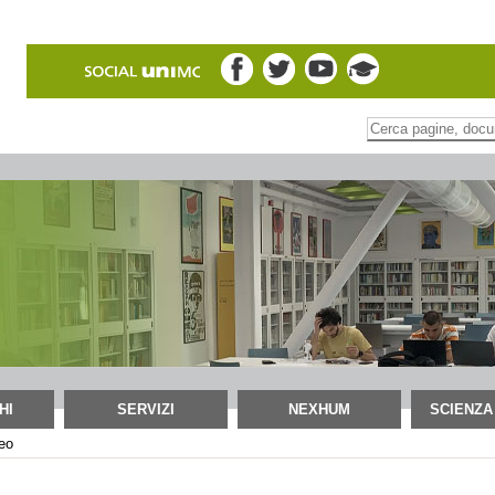
Inserire il termine di
Ricerca
avanzata…
HI
SERVIZI
NEXHUM
SCIENZA
neo