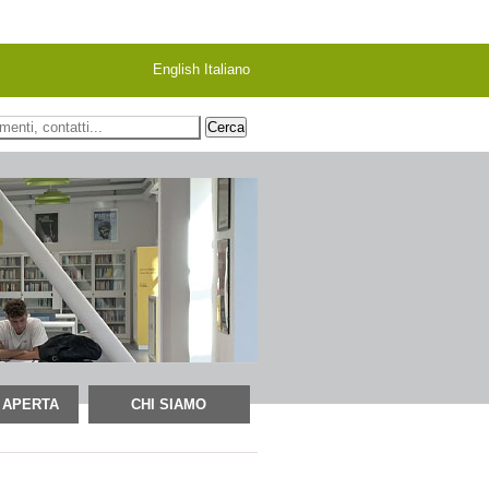
English
Italiano
 ricerca
 APERTA
CHI SIAMO