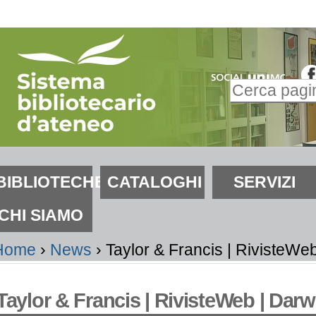
alta
i
ontenuti.
Inserire il t
alta
Ricerca
lla
avanzata…
avigazione
ezioni
BIBLIOTECHE
CATALOGHI
SERVIZI
CHI SIAMO
Home
›
News
›
Taylor & Francis | RivisteW
Taylor & Francis | RivisteWeb | Da