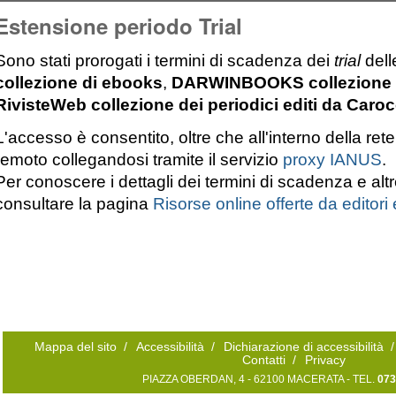
Estensione periodo Trial
Sono stati prorogati i termini di scadenza dei
trial
dell
collezione di ebooks
,
DARWINBOOKS collezione di t
RivisteWeb collezione dei periodici editi da Caroc
L'accesso è consentito, oltre che all'interno della re
remoto collegandosi tramite il servizio
proxy IANUS
.
Per conoscere i dettagli dei termini di scadenza e altre 
consultare la pagina
Risorse online offerte da editori 
Mappa del sito
/
Accessibilità
/
Dichiarazione di accessibilità
/
Contatti
/
Privacy
PIAZZA OBERDAN, 4 - 62100 MACERATA - TEL.
073