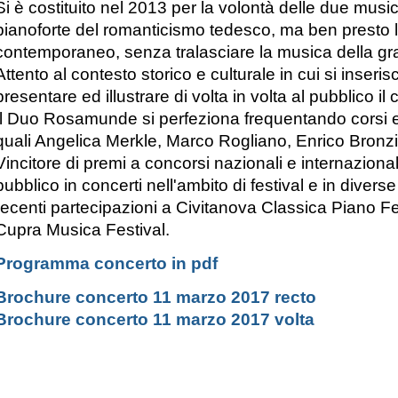
Si è costituito nel 2013 per la volontà delle due musici
pianoforte del romanticismo tedesco, ma ben presto l'
contemporaneo, senza tralasciare la musica della gra
Attento al contesto storico e culturale in cui si inseri
presentare ed illustrare di volta in volta al pubblico il
Il Duo Rosamunde si perfeziona frequentando corsi e 
quali Angelica Merkle, Marco Rogliano, Enrico Bronzi,
Vincitore di premi a concorsi nazionali e internazion
pubblico in concerti nell'ambito di festival e in diverse r
recenti partecipazioni a Civitanova Classica Piano Fes
Cupra Musica Festival.
Programma concerto in pdf
Brochure concerto 11 marzo 2017 recto
Brochure concerto 11 marzo 2017 volta