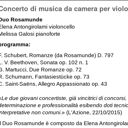
Concerto di musica da camera per violo
Duo Rosamunde
Elena Antongirolami violoncello
Melissa Galosi pianoforte
programma:
F. Schubert, Romanze (da Rosamunde) D. 797
L. V. Beethoven, Sonata op. 102 n. 1
G. Martucci, Due Romanze op. 72
R. Schumann, Fantasiestücke op. 73
C. Saint-Saëns, Allegro Appassionato op. 43
«
Le due giovani concertiste, già vincitrici di concorsi
determinazione e professionalità esibendo doti tecnich
interpretative non comuni
.» (L'Azione, 22/10/2015)
Il Duo Rosamunde è composto da Elena Antongirolami 