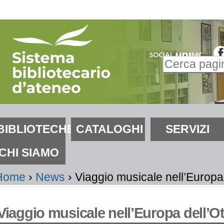
alta
i
ontenuti.
Inserire il t
alta
Ricerca
lla
avanzata…
avigazione
ezioni
BIBLIOTECHE
CATALOGHI
SERVIZI
CHI SIAMO
Home
›
News
›
Viaggio musicale nell’Europa
Viaggio musicale nell’Europa dell’O