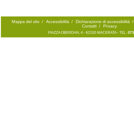
Mappa del sito
/
Accessibilità
/
Dichiarazione di accessibilità
/
Contatti
/
Privacy
PIAZZA OBERDAN, 4 - 62100 MACERATA - TEL.
073