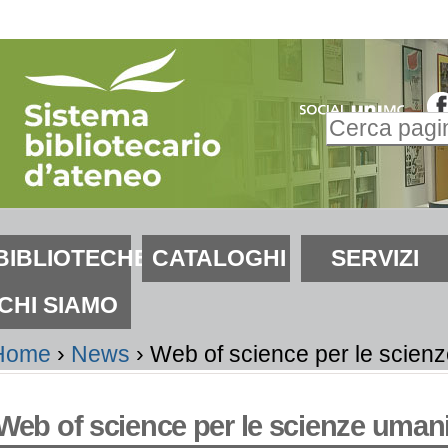
alta
i
ontenuti.
Inserire il t
alta
Ricerca
lla
avanzata…
avigazione
ezioni
BIBLIOTECHE
CATALOGHI
SERVIZI
CHI SIAMO
Home
›
News
›
Web of science per le scienz
Web of science per le scienze umanis