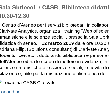
Sala Sbriccoli / CASB, Biblioteca didat
10.30-12.30
Il Centro d’Ateneo per i servizi bibliotecari, in collab
Clarivate Analytics, organizza il training “Web of sci
umanistiche e le scienze sociali”, presso la Sala Sbric
didattica d’Ateneo, il
12 marzo 2019
dalle ore 10,30 
Adriana Filip, (Solutions consultant) di Clarivate Analyt
docenti, ricercatori, dottorandi, bibliotecari e persona
dell’Ateneo ed ha lo scopo di mettere in evidenza, in 
scienze umanistiche e le scienze sociali, le novità di 
citazionale, utile per la misurazione bibliometrica della
Locandina