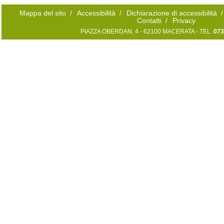
Mappa del sito
/
Accessibilità
/
Dichiarazione di accessibilità
/
Contatti
/
Privacy
PIAZZA OBERDAN, 4 - 62100 MACERATA - TEL.
073