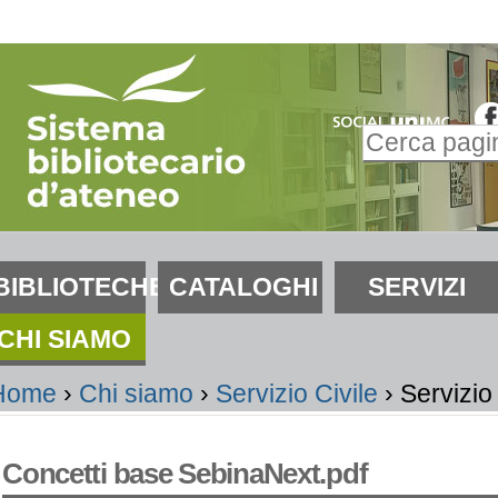
alta
i
ontenuti.
Inserire il t
alta
Ricerca
lla
avanzata…
avigazione
ezioni
BIBLIOTECHE
CATALOGHI
SERVIZI
CHI SIAMO
Home
›
Chi siamo
›
Servizio Civile
›
Servizio 
Concetti base SebinaNext.pdf