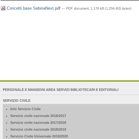
Concetti base SebinaNext.pdf
— PDF document, 1,176 kB (1,204,455 bytes)
NAVIGATION
PERSONALE E MANSIONI AREA SERVIZI BIBLIOTECARI E EDITORIALI
EXTENDED
SERVIZIO CIVILE
Info Servizio Civile
Servizio civile nazionale 2016/2017
Servizio civile nazionale 2017/2018
Servizio civile nazionale 2018/2019
Servizio Civile Universale 2019/2020