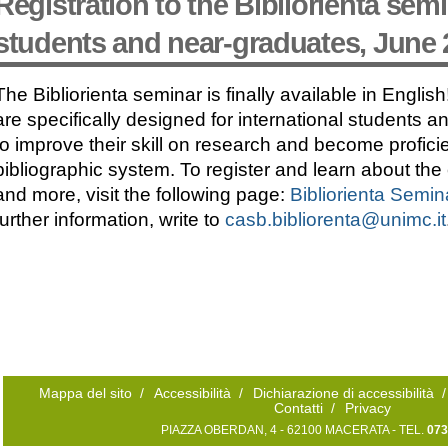
Registration to the Bibliorienta semi
students and near-graduates, June 
The Bibliorienta seminar is finally available in Engl
are specifically designed for international students 
to improve their skill on research and become profic
bibliographic system. To register and learn about the
and more, visit the following page:
Bibliorienta Semin
further information, write to
casb.bibliorenta@unimc.it
Mappa del sito
/
Accessibilità
/
Dichiarazione di accessibilità
/
Contatti
/
Privacy
PIAZZA OBERDAN, 4 - 62100 MACERATA - TEL.
073