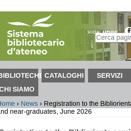
alta
i
ontenuti.
Inserire il t
alta
Ricerca
lla
avanzata…
avigazione
ezioni
BIBLIOTECHE
CATALOGHI
SERVIZI
CHI SIAMO
Home
›
News
›
Registration to the Bibliorien
and near-graduates, June 2026