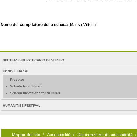
Nome del compilatore della scheda
: Marisa Vittorini
NAVIGATION
SISTEMA BIBLIOTECARIO DI ATENEO
EXTENDED
FONDI LIBRARI
Progetto
Schede fondi librari
Scheda rilevazione fondi librari
HUMANITIES FESTIVAL
Mappa del sito
/
Accessibilità
/
Dichiarazione di accessibilità
/