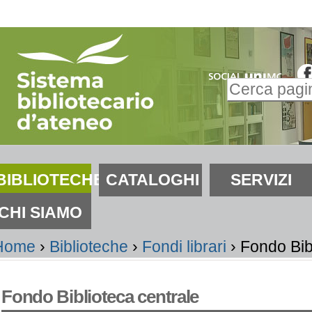
alta
i
ontenuti.
Inserire il t
alta
Ricerca
lla
avanzata…
avigazione
ezioni
BIBLIOTECHE
CATALOGHI
SERVIZI
CHI SIAMO
Home
›
Biblioteche
›
Fondi librari
›
Fondo Bib
Fondo Biblioteca centrale