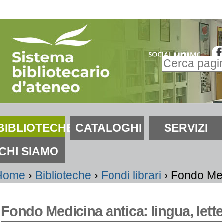
alta
i
ontenuti.
Inserire il t
alta
Ricerca
lla
avanzata…
avigazione
ezioni
BIBLIOTECHE
CATALOGHI
SERVIZI
CHI SIAMO
Home
›
Biblioteche
›
Fondi librari
›
Fondo Medi
Fondo Medicina antica: lingua, lett