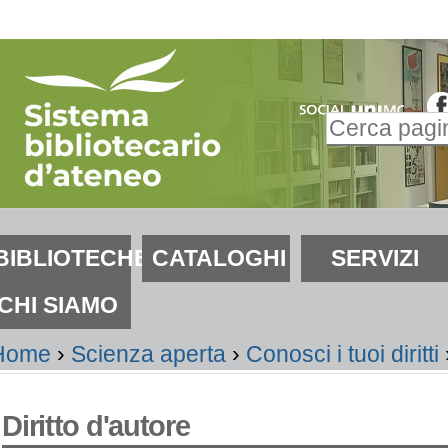
alta
i
ontenuti.
Inserire il t
alta
Ricerca
lla
avanzata…
avigazione
ezioni
BIBLIOTECHE
CATALOGHI
SERVIZI
CHI SIAMO
Home
›
Scienza aperta
›
Conosci i tuoi diritti
Diritto d'autore