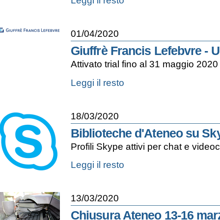
Leggi il resto
-
eBook
Subscription
01/04/2020
Harvard
Business
Giuffrè Francis Lefebvre - Uni
Review
Attivato trial fino al 31 maggio 2020
Press
Collection
Giuffrè
Leggi il resto
-
Francis
Lefebvre
-
18/03/2020
Uniti
per
Biblioteche d'Ateneo su Sk
l'Italia
Profili Skype attivi per chat e vide
-
Biblioteche
Leggi il resto
d'Ateneo
su
Skype
13/03/2020
-
Chiusura Ateneo 13-16 marz