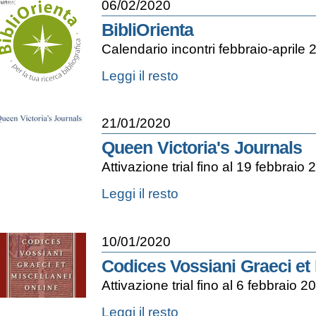
06/02/2020
|
Pianoforte
BibliOrienta
-
Calendario incontri febbraio-aprile
BibliOrienta
Leggi il resto
-
21/01/2020
Queen Victoria's Journals
Attivazione trial fino al 19 febbraio
Queen
Leggi il resto
Victoria's
Journals
-
10/01/2020
Codices Vossiani Graeci et 
Attivazione trial fino al 6 febbraio 2
Codices
Leggi il resto