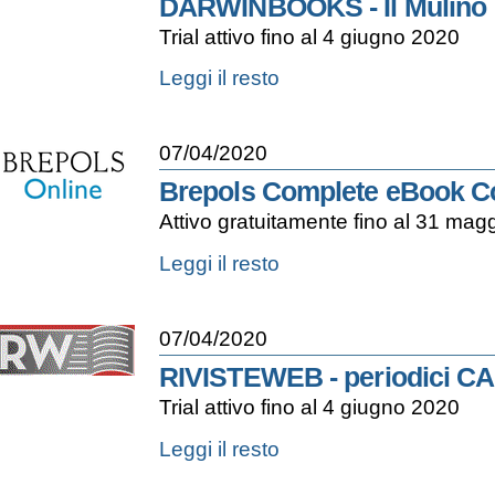
DARWINBOOKS - Il Mulino
ebooks
Trial attivo fino al 4 giugno 2020
-
DARWINBOOKS
Leggi il resto
-
Il
Mulino
07/04/2020
-
Brepols Complete eBook Co
Attivo gratuitamente fino al 31 magg
Brepols
Leggi il resto
Complete
eBook
Collection
07/04/2020
-
RIVISTEWEB - periodici C
Trial attivo fino al 4 giugno 2020
RIVISTEWEB
Leggi il resto
-
periodici