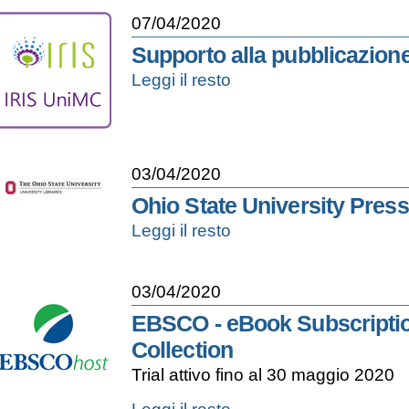
CAROCCI
07/04/2020
-
Supporto alla pubblicazione 
Supporto
Leggi il resto
alla
pubblicazione
dei
prodotti
della
03/04/2020
ricerca
-
Ohio State University Press
IRIS
Ohio
Leggi il resto
U-
State
PAD
University
-
Press
03/04/2020
Publications
-
EBSCO - eBook Subscripti
Collection
Trial attivo fino al 30 maggio 2020
EBSCO