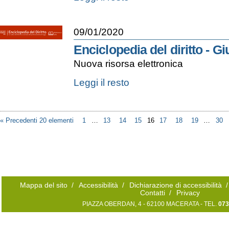
Vossiani
Graeci
et
09/01/2020
Miscellanei
Online
Enciclopedia del diritto - Gi
-
Nuova risorsa elettronica
Enciclopedia
Leggi il resto
del
diritto
-
Giuffrè
« Precedenti 20 elementi
1
…
13
14
15
16
17
18
19
…
30
-
Mappa del sito
/
Accessibilità
/
Dichiarazione di accessibilità
/
Contatti
/
Privacy
PIAZZA OBERDAN, 4 - 62100 MACERATA - TEL.
073