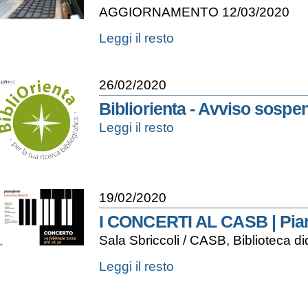
AGGIORNAMENTO 12/03/2020
Chiusura
Leggi il resto
Ateneo
13-
16
26/02/2020
marzo
|
Bibliorienta - Avviso sospe
University
Bibliorienta
Leggi il resto
closed
-
13-
Avviso
16
sospensione
March
incontri
2020
-
-
19/02/2020
I CONCERTI AL CASB | Pia
Sala Sbriccoli / CASB, Biblioteca d
I
Leggi il resto
CONCERTI
AL
CASB