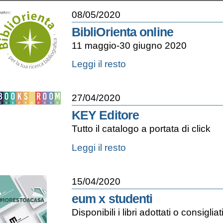
08/05/2020
BibliOrienta online
11 maggio-30 giugno 2020
BibliOrienta
Leggi il resto
online
-
27/04/2020
KEY Editore
Tutto il catalogo a portata di click
KEY
Leggi il resto
Editore
-
15/04/2020
eum x studenti
Disponibili i libri adottati o consigli