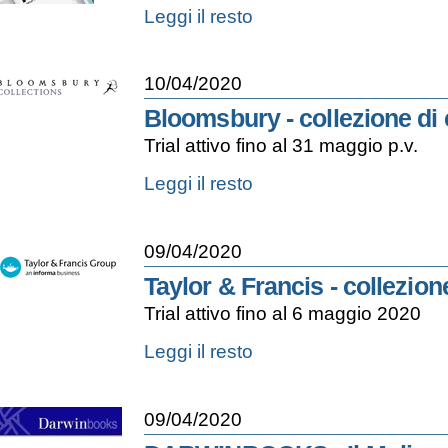
eum
Leggi il resto
x
studenti
-
10/04/2020
Bloomsbury - collezione di
Trial attivo fino al 31 maggio p.v.
Bloomsbury
Leggi il resto
-
collezione
di
09/04/2020
ebooks
-
Taylor & Francis - collezio
Trial attivo fino al 6 maggio 2020
Taylor
Leggi il resto
&
Francis
-
09/04/2020
collezione
di