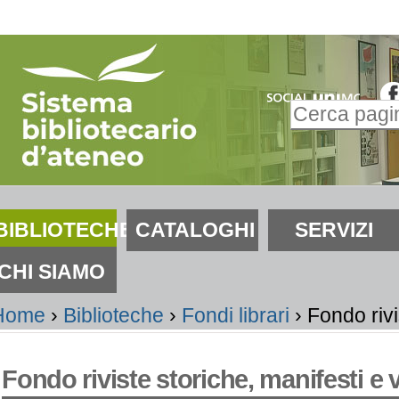
alta
i
ontenuti.
Inserire il t
alta
Ricerca
lla
avanzata…
avigazione
ezioni
BIBLIOTECHE
CATALOGHI
SERVIZI
CHI SIAMO
Home
›
Biblioteche
›
Fondi librari
›
Fondo rivi
Fondo riviste storiche, manifesti e 