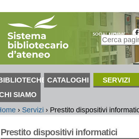
alta
i
ontenuti.
Inserire il t
alta
Ricerca
lla
avanzata…
avigazione
ezioni
BIBLIOTECHE
CATALOGHI
SERVIZI
CHI SIAMO
Home
›
Servizi
›
Prestito dispositivi informatic
Prestito dispositivi informatici